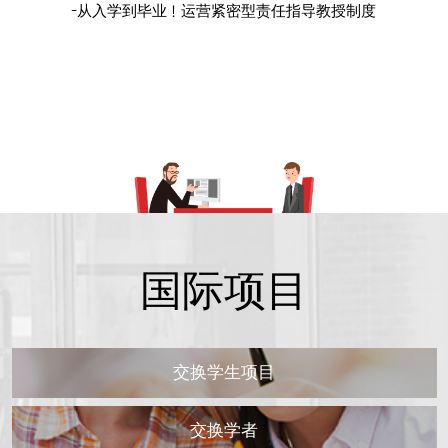
-从入学到毕业！运营紧密型责任指导教授制度
国际项目
CHARM
享受待遇丰厚的大学
交换学生项目
交换学者
-和KD运输集团共同打造的70万坪