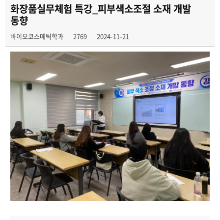
학과일정
화장품실무체험 특강_피부색소조절 소재 개발
동향
포토갤러리
바이오코스메틱학과
2769
2024-11-21
유튜브
인스타그램
취업현황
학생회 조직도
졸업생 숏터뷰