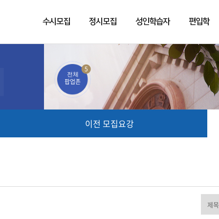
수시모집
정시모집
성인학습자
편입학
5
전체
팝업존
이전 모집요강