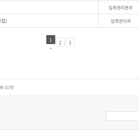
입학관리본부
모집)
입학관리처
1
2
3
49-1170