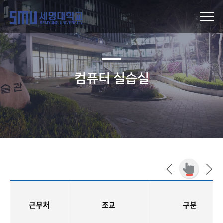
컴퓨터 실습실
근무처
조교
구분