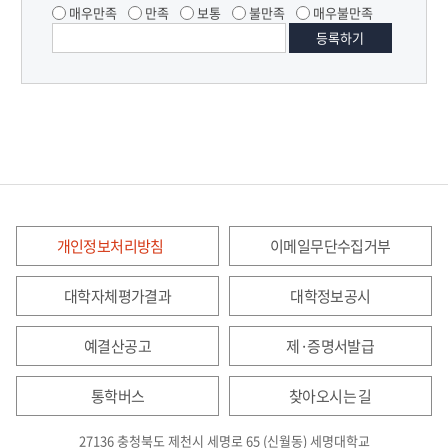
매우만족
만족
보통
불만족
매우불만족
개인정보처리방침
이메일무단수집거부
대학자체평가결과
대학정보공시
예결산공고
제·증명서발급
통학버스
찾아오시는 길
27136 충청북도 제천시 세명로 65 (신월동) 세명대학교