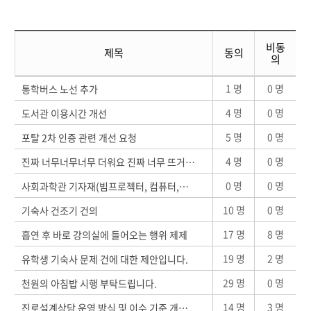
비동
제목
동의
의
1 명
0 명
통학버스 노선 추가
4 명
0 명
도서관 이용시간 개선
5 명
0 명
포탈 2차 인증 관련 개선 요청
4 명
0 명
진짜 너무너무너무 더워요 진짜 너무 뜨거워요 수업에 집중이 안됩니다
0 명
0 명
사회과학관 기자재(빔프로젝터, 컴퓨터,스크린) 수리 요청
10 명
0 명
기숙사 건조기 건의
17 명
8 명
흡연 후 바로 강의실에 들어오는 행위 제제
19 명
2 명
유학생 기숙사 문제 건에 대한 제안입니다.
29 명
0 명
천원의 아침밥 시행 부탁드립니다.
14 명
3 명
진로설계상담 운영 방식 및 이수 기준 개선 제안